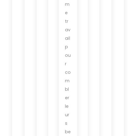
m
e
tr
av
ail
p
ou
r
co
m
bl
er
le
ur
s
be