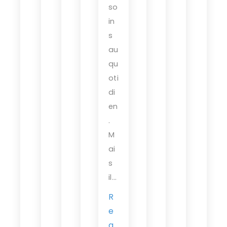
so
in
s
au
qu
oti
di
en
.
M
ai
s
il…
R
e
a