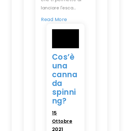
lanciare l'esca…
Read More
Cos’è
una
canna
da
spinni
ng?
15
Ottobre
2021