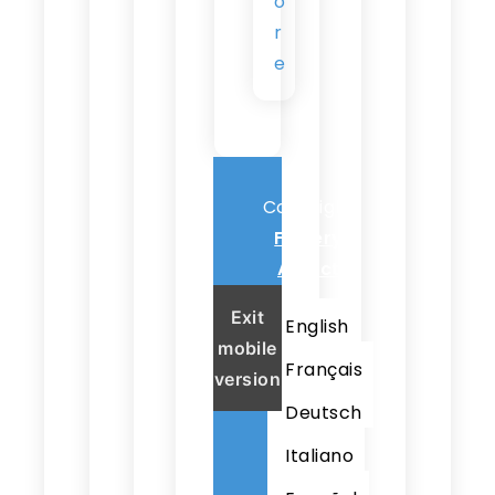
o
r
e
Copyright
Fishery
Addict
Exit
English
mobile
Français
version
Deutsch
Italiano