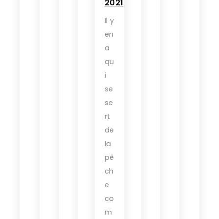
2021
Il y
en
a
qu
i
se
se
rt
de
la
pê
ch
e
co
m