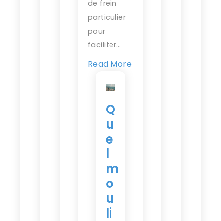
de frein
particulier
pour
faciliter…
Read More
Q
u
e
l
m
o
u
li