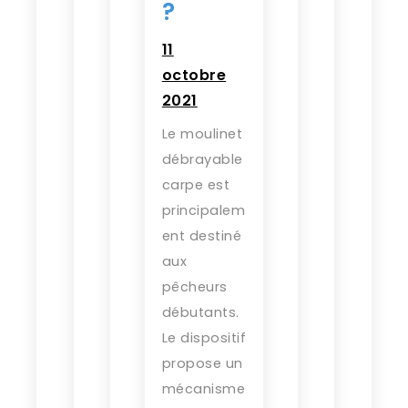
?
11
octobre
2021
Le moulinet
débrayable
carpe est
principalem
ent destiné
aux
pêcheurs
débutants.
Le dispositif
propose un
mécanisme