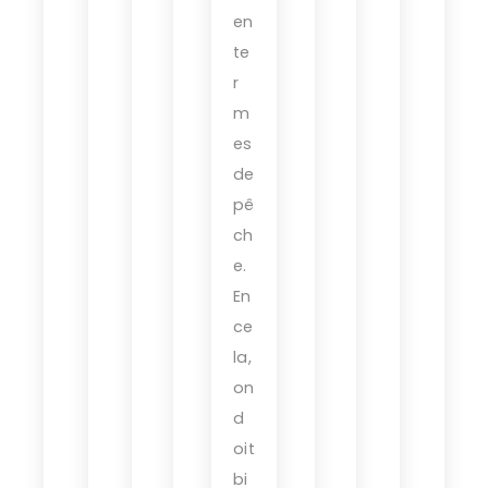
en
te
r
m
es
de
pê
ch
e.
En
ce
la,
on
d
oit
bi