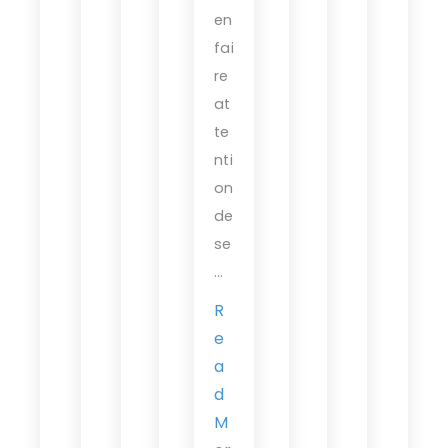
en
fai
re
at
te
nti
on
de
se
…
R
e
a
d
M