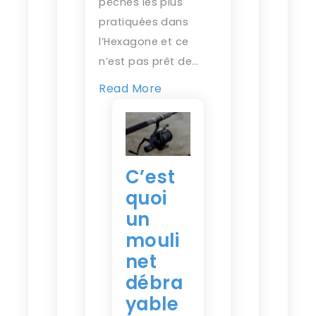
pêches les plus
pratiquées dans
l’Hexagone et ce
n’est pas prêt de…
Read More
C’est
quoi
un
mouli
net
débra
yable