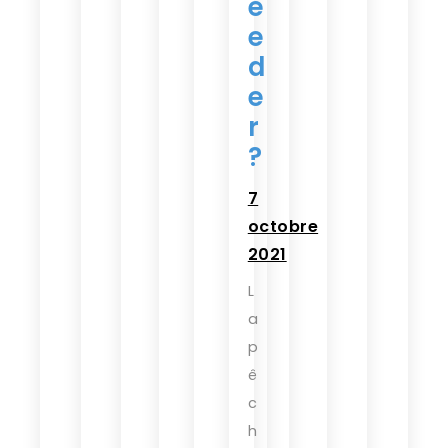
e
e
d
e
r
?
7
octobre
2021
L
a
p
ê
c
h