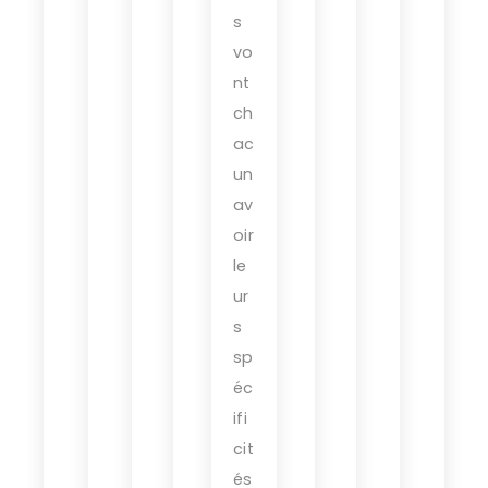
s
vo
nt
ch
ac
un
av
oir
le
ur
s
sp
éc
ifi
cit
és