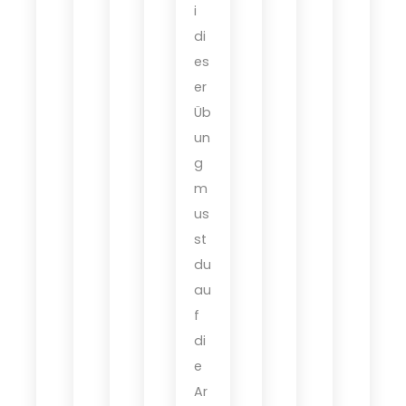
i
di
es
er
Üb
un
g
m
us
st
du
au
f
di
e
Ar