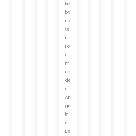
lie
bt
es
te
n
Fo
r
m
en
de
s
An
ge
ln
s.
Be