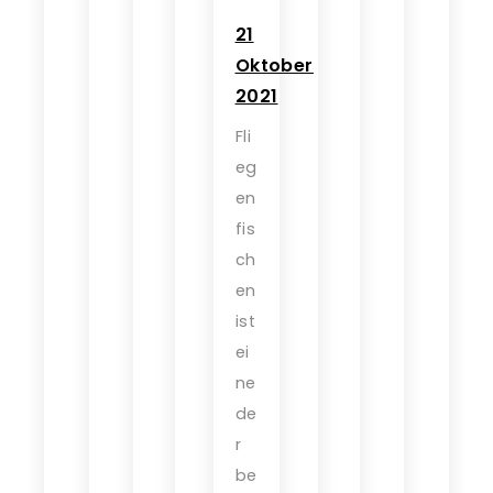
21
Oktober
2021
Fli
eg
en
fis
ch
en
ist
ei
ne
de
r
be