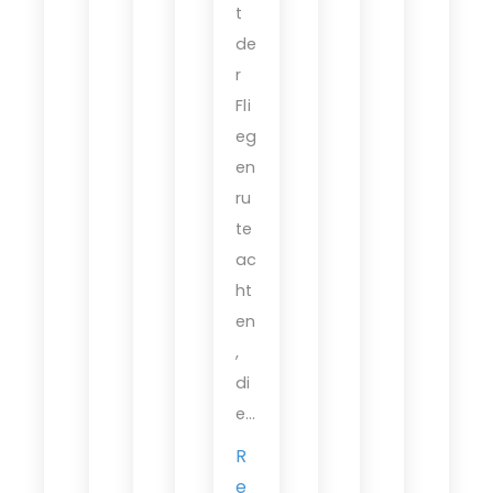
t
de
r
Fli
eg
en
ru
te
ac
ht
en
,
di
e…
R
e